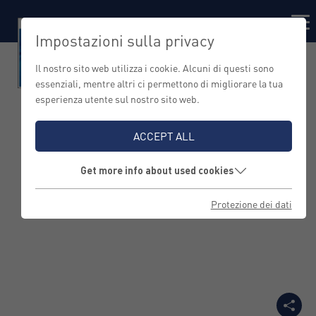
Impostazioni sulla privacy
Il nostro sito web utilizza i cookie. Alcuni di questi sono
essenziali, mentre altri ci permettono di migliorare la tua
esperienza utente sul nostro sito web.
Cinque domande sul
ACCEPT ALL
brand management a
Get more info about used cookies
Hannes Berger
Protezione dei dati