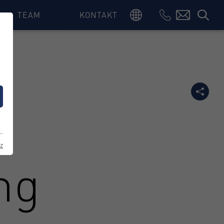
TEAM
KONTAKT
DE
EN
IT
z
ng